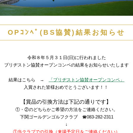
OPｺﾝﾍﾟ(BS協賛)結果お知らせ
令和８
年５月３１日(日)に行われました
ブリヂストン協賛オープンコンペの結果をお知らせいたします
結果はこちら →
「ブリヂストン協賛オープンコンペ」
入賞された皆様おめでとうございます！！
【賞品の引換方法は下記の通りです】
①・②のどちらかご希望の方法をご連絡ください。
下関ゴールデンゴルフクラブ ☎083-282-2311
↓
①当クラブでの引換（来場予定日をご連絡ください）